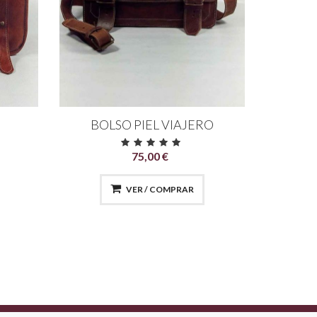
S
BOLSO PIEL VIAJERO
BOL
75,00 €
VER / COMPRAR