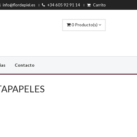
info@flordepiel.es
+34 605 92 91 14
Carrito
0 Producto(s)
ias
Contacto
APAPELES