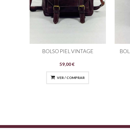
GRAM
BOLSO PIEL VINTAGE
BOL
59,00 €
VER / COMPRAR